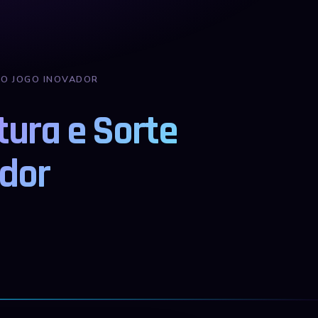
VO JOGO INOVADOR
tura e Sorte
dor