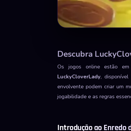
Descubra LuckyClov
Os jogos online estão em 
LuckyCloverLady
, disponíve
envolvente podem criar um mu
jogabilidade e as regras essen
Introdução ao Enredo 