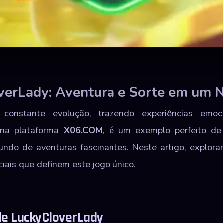
erLady: Aventura e Sorte em um N
constante evolução, trazendo experiências emoci
l na plataforma
X06.COM
, é um exemplo perfeito d
ndo de aventuras fascinantes. Neste artigo, explora
ciais que definem este jogo único.
de LuckyCloverLady