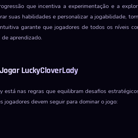
ogressão que incentiva a experimentação e a explo
rar suas habilidades e personalizar a jogabilidade, to
 intuitiva garante que jogadores de todos os níveis 
 de aprendizado.
 Jogar LuckyCloverLady
 está nas regras que equilibram desafios estratégic
os jogadores devem seguir para dominar o jogo: