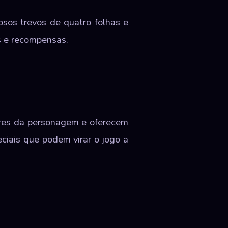
iosos trevos de quatro folhas e
s e recompensas.
eres da personagem e oferecem
ciais que podem virar o jogo a