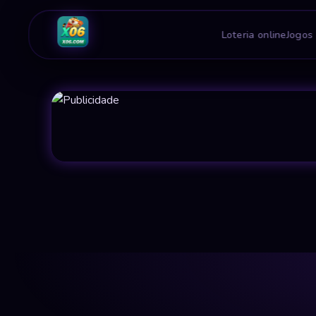
Loteria online
Jogos