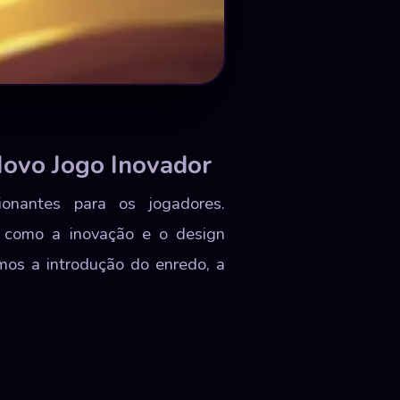
ovo Jogo Inovador
onantes para os jogadores.
e como a inovação e o design
mos a introdução do enredo, a