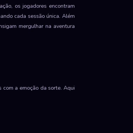
ração, os jogadores encontram
rnando cada sessão única. Além
consigam mergulhar na aventura
os com a emoção da sorte. Aqui