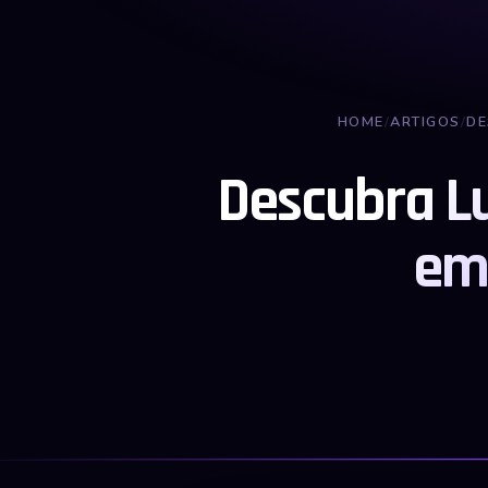
HOME
/
ARTIGOS
/
DE
Descubra Lu
em