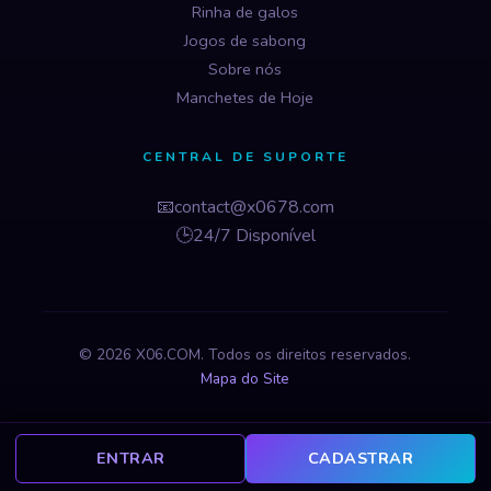
Rinha de galos
Jogos de sabong
Sobre nós
Manchetes de Hoje
CENTRAL DE SUPORTE
📧
contact@x0678.com
🕒
24/7 Disponível
© 2026 X06.COM. Todos os direitos reservados.
Mapa do Site
ENTRAR
CADASTRAR