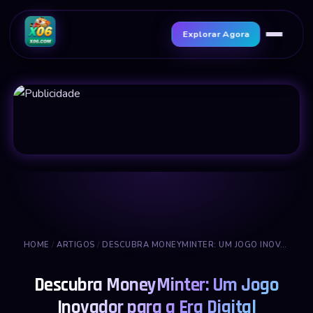
Explorar Agora
HOME
/
ARTIGOS
/
DESCUBRA MONEYMINTER: UM JOGO INOVADOR PARA A ERA DIGITAL
Descubra MoneyMinter: Um Jogo
Inovador para a Era Digital