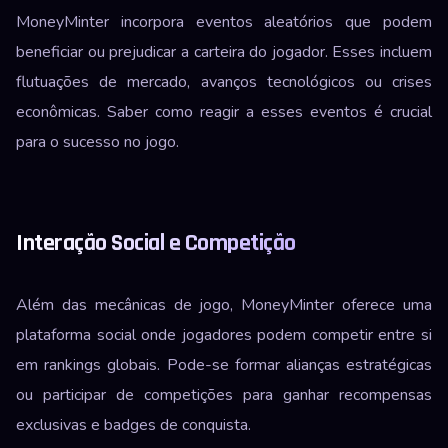
MoneyMinter incorpora eventos aleatórios que podem
beneficiar ou prejudicar a carteira do jogador. Esses incluem
flutuações de mercado, avanços tecnológicos ou crises
econômicas. Saber como reagir a esses eventos é crucial
para o sucesso no jogo.
Interação Social e Competição
Além das mecânicas de jogo, MoneyMinter oferece uma
plataforma social onde jogadores podem competir entre si
em rankings globais. Pode-se formar alianças estratégicas
ou participar de competições para ganhar recompensas
exclusivas e badges de conquista.