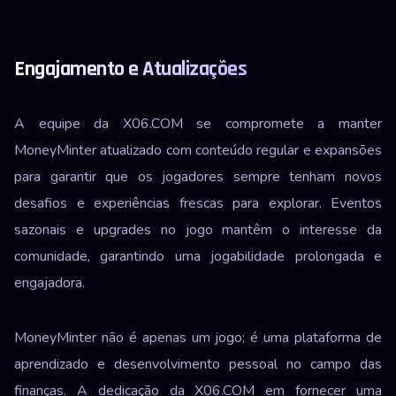
Engajamento e Atualizações
A equipe da X06.COM se compromete a manter
MoneyMinter atualizado com conteúdo regular e expansões
para garantir que os jogadores sempre tenham novos
desafios e experiências frescas para explorar. Eventos
sazonais e upgrades no jogo mantêm o interesse da
comunidade, garantindo uma jogabilidade prolongada e
engajadora.
MoneyMinter não é apenas um jogo; é uma plataforma de
aprendizado e desenvolvimento pessoal no campo das
finanças. A dedicação da X06.COM em fornecer uma