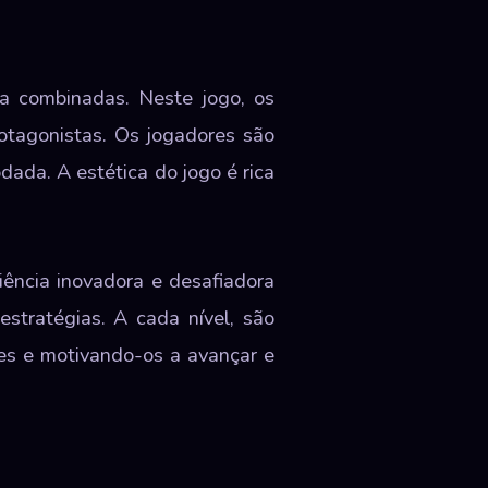
ia combinadas. Neste jogo, os
otagonistas. Os jogadores são
ada. A estética do jogo é rica
ência inovadora e desafiadora
stratégias. A cada nível, são
es e motivando-os a avançar e