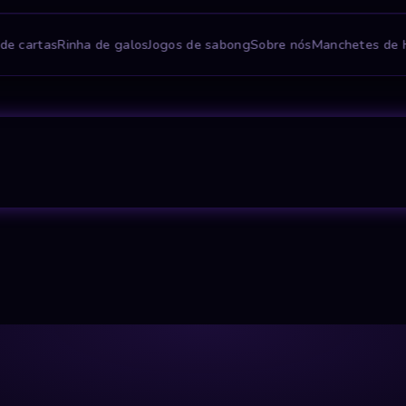
 de cartas
Rinha de galos
Jogos de sabong
Sobre nós
Manchetes de 