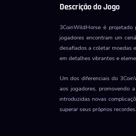
Descrição do Jogo
3CoinWildHorse é projetado p
jogadores encontram um cenár
desafiados a coletar moedas e
em detalhes vibrantes e eleme
Um dos diferenciais do 3Coin
aos jogadores, promovendo a 
introduzidas novas complicaç
superar seus próprios recordes