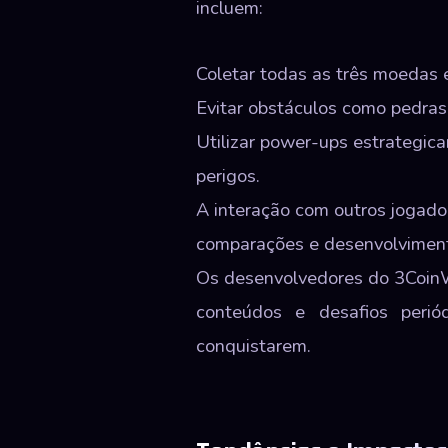
incluem:
Coletar todas as três moedas 
Evitar obstáculos como pedras
Utilizar power-ups estrategic
perigos.
A interação com outros jogado
comparações e desenvolviment
Os desenvolvedores do 3CoinW
conteúdos e desafios peri
conquistarem.