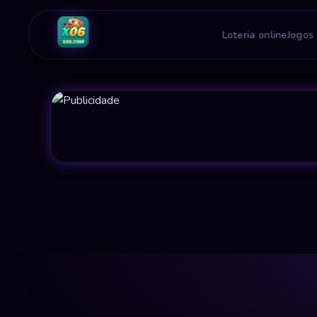
Loteria online
Jogos