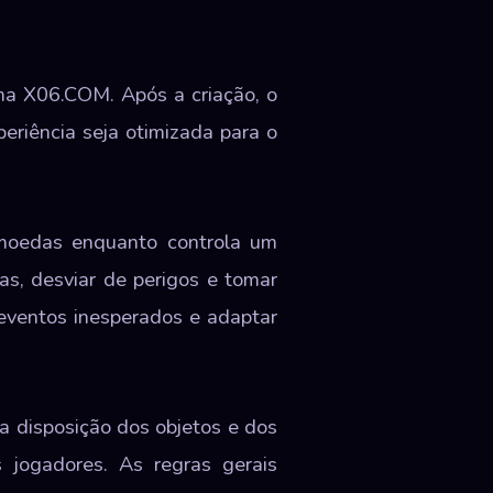
ma X06.COM. Após a criação, o
periência seja otimizada para o
 moedas enquanto controla um
as, desviar de perigos e tomar
 eventos inesperados e adaptar
a disposição dos objetos e dos
 jogadores. As regras gerais