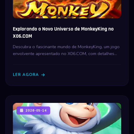
Explorando o Novo Universo de MonkeyKing no
X06.COM
Descubra o fascinante mundo de MonkeyKing, um jogo
envolvente apresentado no X06.COM, com detalhes
sobre a sua introdução, regras e contexto no cenário
atual dos jogos.
LER AGORA
2026-05-14