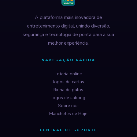
A plataforma mais inovadora de
entretenimento digital, unindo diversão,
segurança e tecnologia de ponta para a sua
melhor experiência.
NAVEGAÇÃO RÁPIDA
Loteria online
Jogos de cartas
Rinha de galos
Jogos de sabong
Sobre nós
Manchetes de Hoje
CENTRAL DE SUPORTE