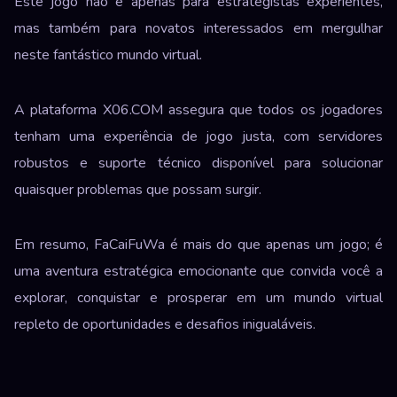
Este jogo não é apenas para estrategistas experientes,
mas também para novatos interessados em mergulhar
neste fantástico mundo virtual.
A plataforma X06.COM assegura que todos os jogadores
tenham uma experiência de jogo justa, com servidores
robustos e suporte técnico disponível para solucionar
quaisquer problemas que possam surgir.
Em resumo, FaCaiFuWa é mais do que apenas um jogo; é
uma aventura estratégica emocionante que convida você a
explorar, conquistar e prosperar em um mundo virtual
repleto de oportunidades e desafios inigualáveis.