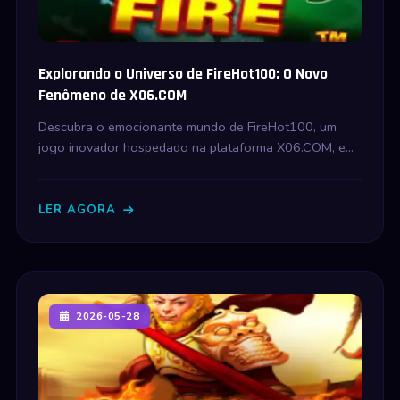
Explorando o Universo de FireHot100: O Novo
Fenômeno de X06.COM
Descubra o emocionante mundo de FireHot100, um
jogo inovador hospedado na plataforma X06.COM, e
conheça suas regras e mecânicas envolventes.
LER AGORA
2026-05-28