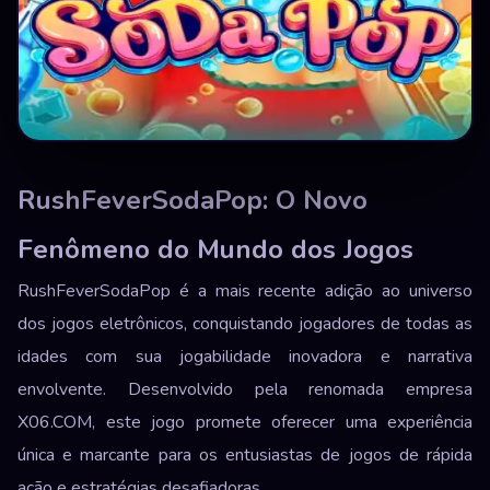
RushFeverSodaPop: O Novo
Fenômeno do Mundo dos Jogos
RushFeverSodaPop é a mais recente adição ao universo
dos jogos eletrônicos, conquistando jogadores de todas as
idades com sua jogabilidade inovadora e narrativa
envolvente. Desenvolvido pela renomada empresa
X06.COM, este jogo promete oferecer uma experiência
única e marcante para os entusiastas de jogos de rápida
ação e estratégias desafiadoras.