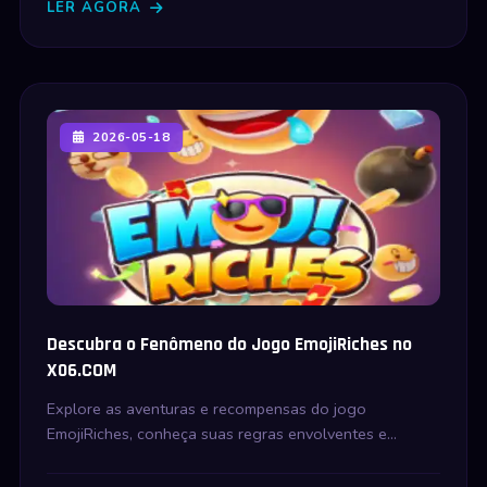
vencedoras.
LER AGORA
2026-05-18
Descubra o Fenômeno do Jogo EmojiRiches no
X06.COM
Explore as aventuras e recompensas do jogo
EmojiRiches, conheça suas regras envolventes e
atualizações recentes.