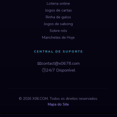
Loteria online
Jogos de cartas
Rinha de galos
Jogos de sabong
Sobre nós
Manchetes de Hoje
CENTRAL DE SUPORTE
📧
contact@x0678.com
🕒
24/7 Disponível
© 2026 X06.COM. Todos os direitos reservados.
Mapa do Site