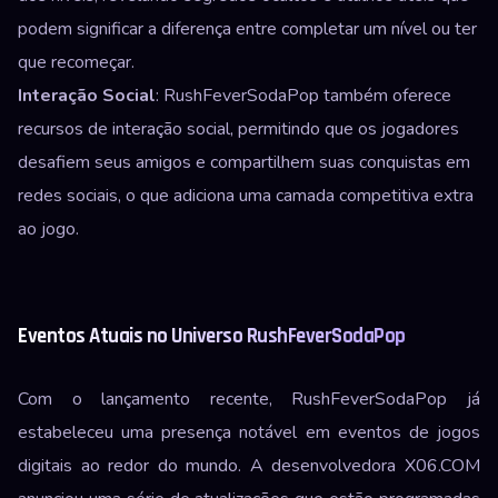
podem significar a diferença entre completar um nível ou ter
que recomeçar.
Interação Social
: RushFeverSodaPop também oferece
recursos de interação social, permitindo que os jogadores
desafiem seus amigos e compartilhem suas conquistas em
redes sociais, o que adiciona uma camada competitiva extra
ao jogo.
Eventos Atuais no Universo RushFeverSodaPop
Com o lançamento recente, RushFeverSodaPop já
estabeleceu uma presença notável em eventos de jogos
digitais ao redor do mundo. A desenvolvedora X06.COM