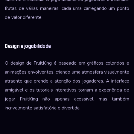
frutas de várias maneiras, cada uma carregando um ponto
de valor diferente.
Design e jogabilidade
O design de FruitKing é baseado em gráficos coloridos e
animações envolventes, criando uma atmosfera visualmente
atraente que prende a atenção dos jogadores. A interface
amigável e os tutoriais interativos tornam a experiência de
jogar FruitKing não apenas acessível, mas também
incrivelmente satisfatória e divertida.