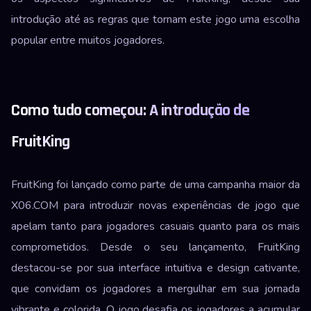
introdução até as regras que tornam este jogo uma escolha
popular entre muitos jogadores.
Como tudo começou: A introdução de
FruitKing
FruitKing foi lançado como parte de uma campanha maior da
X06.COM para introduzir novas experiências de jogo que
apelam tanto para jogadores casuais quanto para os mais
comprometidos. Desde o seu lançamento, FruitKing
destacou-se por sua interface intuitiva e design cativante,
que convidam os jogadores a mergulhar em sua jornada
vibrante e colorida. O jogo desafia os jogadores a acumular