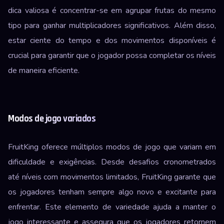
dica valiosa é concentrar-se em agrupar frutas do mesmo
tipo para ganhar multiplicadores significativos. Além disso,
estar ciente do tempo e dos movimentos disponíveis é
crucial para garantir que o jogador possa completar os níveis
de maneira eficiente.
Modos de jogo variados
FruitKing oferece múltiplos modos de jogo que variam em
dificuldade e exigências. Desde desafios cronometrados
até níveis com movimentos limitados, FruitKing garante que
os jogadores tenham sempre algo novo e excitante para
enfrentar. Este elemento de variedade ajuda a manter o
jogo interessante e assegura que os jogadores retornem