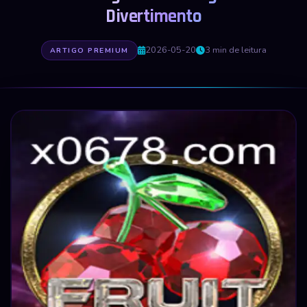
Divertimento
2026-05-20
3 min de leitura
ARTIGO PREMIUM