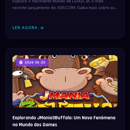
Explore o fascinante mundo de LuckyCat, o mais
recente lançamento do X06.COM. Saiba mais sobre sua
introdução cativante e regras envolventes.
LER AGORA
2026-05-25
Explorando JMania3Buffalo: Um Novo Fenômeno
no Mundo dos Games