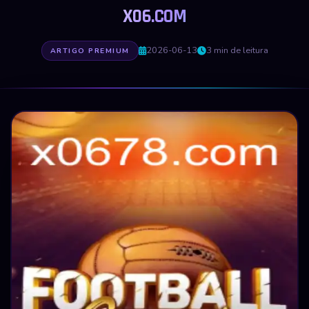
X06.COM
2026-06-13
3 min de leitura
ARTIGO PREMIUM