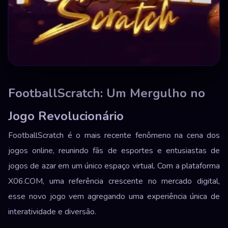
FootballScratch: Um Mergulho no
Jogo Revolucionário
FootballScratch é o mais recente fenômeno na cena dos
jogos online, reunindo fãs de esportes e entusiastas de
jogos de azar em um único espaço virtual. Com a plataforma
X06.COM, uma referência crescente no mercado digital,
esse novo jogo vem agregando uma experiência única de
interatividade e diversão.